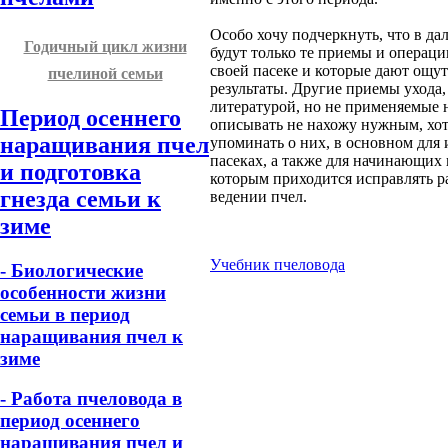
Особо хочу подчеркнуть, что в д
Годичный цикл жизни
будут только те приемы и операци
своей пасеке и которые дают ощ
пчелиной семьи
результаты. Другие приемы ухода,
литературой, но не применяемые н
Период осеннего
описывать не нахожу нужным, хот
наращивания пчел
упоминать о них, в основном для
пасеках, а также для начинающих
и подготовка
которым приходится исправлять 
гнезда семьи к
ведении пчел.
зиме
Учебник пчеловода
- Биологические
особенности жизни
семьи в период
наращивания пчел к
зиме
- Работа пчеловода в
период осеннего
наращивания пчел и