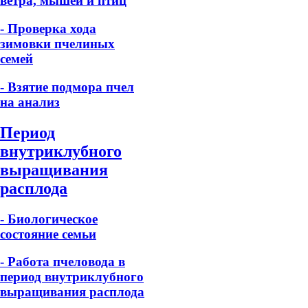
ветра, мышей и птиц
- Проверка хода
зимовки пчелиных
семей
- Взятие подмора пчел
на анализ
Период
внутриклубного
выращивания
расплода
- Биологическое
состояние семьи
- Работа пчеловода в
период внутриклубного
выращивания расплода