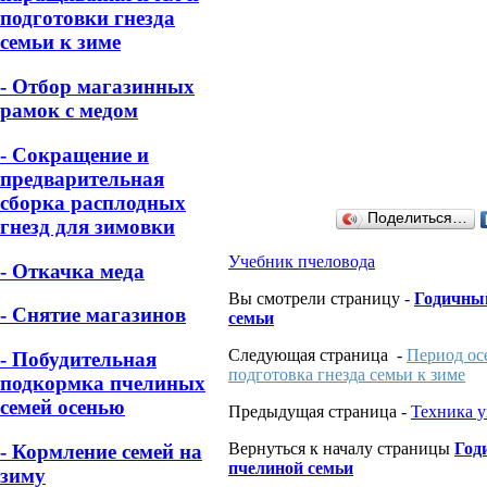
подготовки гнезда
семьи к зиме
- Отбор магазинных
рамок с медом
- Сокращение и
предварительная
сборка расплодных
Поделиться…
гнезд для зимовки
Учебник пчеловода
- Откачка меда
Вы смотрели страницу -
Годичны
- Снятие магазинов
семьи
Следующая страница -
Период ос
- Побудительная
подготовка гнезда семьи к зиме
подкормка пчелиных
семей осенью
Предыдущая страница -
Техника у
Вернуться к началу страницы
Год
- Кормление семей на
пчелиной семьи
зиму