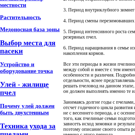
местности
3. Период внутриклубного зимнег
Растительность
4. Период смены перезимовавших
Медоносная база зоны
5. Период интенсивного роста сем
резервных пчел.
Выбор места для
6. Период наращивания в семье и
пасеки
накопления кормов.
Устройство и
Все эти периоды в жизни пчелино
между собой и вместе с тем имею
оборудование точка
особенности и различия. Подробн
отдельности, яснее представляешь 
Улей - жилище
решать пчеловод на данном этапе
он должен выполнять именно те и
пчел
Занимаясь долгие годы с пчелами,
Почему улей должен
отсчет годичного цикла развития
быть двухстенным
не с весеннего периода, а с осенн
того, как пчелиные семьи подгото
зависеть исход зимовки и результ
Техника ухода за
поэтому описание своего опыта р
пчелами
именно с этого периода.