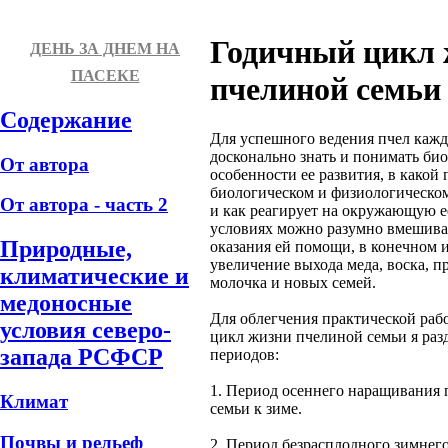
Годичный цикл 
ДЕНЬ ЗА ДНЕМ НА
ПАСЕКЕ
пчелиной семьи
Содержание
Для успешного ведения пчел каж
досконально знать и понимать би
От автора
особенности ее развития, в какой 
биологическом и физиологическом
От автора - часть 2
и как реагирует на окружающую ее
условиях можно разумно вмешиват
Природные,
оказания ей помощи, в конечном 
увеличение выхода меда, воска, п
климатические и
молочка и новых семей.
медоносные
Для облегчения практической раб
условия северо-
цикл жизни пчелиной семьи я раз
запада РСФСР
периодов:
1. Период осеннего наращивания 
Климат
семьи к зиме.
Почвы и рельеф
2. Период безрасплодного зимнего