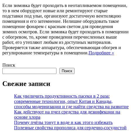
Если зимовка будет проходить в неотапливаемом помещении,
то в нем оборудуют новые или ремонтируют старые
подставки под ульи, организуют достаточную вентиляцию
помещения и его затемнение. Нелишне оборудовать такое
помещение фонарем с красным светом для проведения
зимних осмотров. Если зимовка будет проходить в помещении
с обогревом, то, кроме проведения перечисленных выше
работ, его утепляют любым из доступных материалов.
Проверяется также аппаратура, обеспечивающая обогрев и
Подгото
регулирование температуры в помещении.
Подробнее »
мест
для
Поиск
зимовки
Поиск
пчел
и
Свежие записи
заверш
осенние
работы
Как увеличить продуктивность пасеки в 2 раза:
современные технологии, опыт Китая и Канады,
способы модернизации и где найти средства на развитие
Как действуют на пчел средства для дезинфекции на
основе хлора
Почему пчёлы тонут в воде и как этого избежать
Полезные свойства прополиса для сердечно-сосудистой