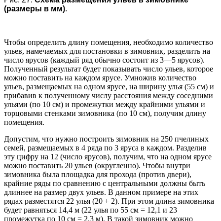
(размеры в мм)
.
Чтобы определить длину помещения, необходимо количество
ульев, намечаемых для постановки в зимовник, разделить на
число ярусов (каждый ряд обычно состоит из 3—5 ярусов).
Полученный результат будет показывать число ульев, которое
можно поставить на каждом ярусе. Умножив количество
ульев, размещаемых на одном ярусе, на ширину улья (55 см) и
прибавив к полученному числу расстояния между соседними
ульями (по 10 см) и промежутки между крайними ульями и
торцовыми стенками зимовника (по 10 см), получим длину
помещения.
Допустим, что нужно построить зимовник на 250 пчелиных
семей, размещаемых в 4 ряда по 3 яруса в каждом. Разделив
эту цифру на 12 (число ярусов), получим, что на одном ярусе
можно поставить 20 ульев (округленно). Чтобы внутри
зимовника была площадка для прохода (против двери),
крайние ряды по сравнению с центральными должны быть
длиннее на размер двух ульев. В данном примере на этих
рядах разместятся 22 улья (20 + 2). При этом длина зимовника
будет равняться 14,4 м (22 улья по 55 см = 12,1 и 23
промежутка по 10 см = 2,3 м). В такой зимовник можно