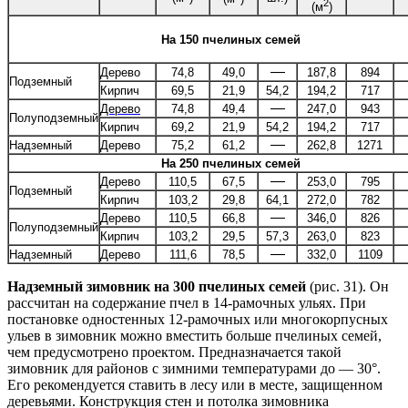
2
(м
)
На 150 пчелиных семей
—
Дерево
74,8
49,0
187,8
8
94
Подземный
Кирпич
69,5
21,9
54,2
194,2
717
—
Дерево
74,8
49,4
247,0
943
Полуподземный
Кирпич
69,2
21,9
54,2
194,2
717
—
Надземный
Дерево
75,2
61,2
262,8
1271
На 250 пчелиных семей
—
Дерево
110,5
67,5
253,0
795
Подземный
Кирпич
103,2
29,8
64,1
272,0
782
—
Дерево
110,5
66,8
346,0
826
Полуподземный
Кирпич
103,2
29,5
57,3
263,0
823
—
Надземный
Дерево
111,6
78,5
332,0
1109
Надземный зимовник на 300 пчелиных семей
(рис. 31). Он
рассчитан на содержание пчел в 14-рамочных ульях. При
постановке одностенных 12-рамочных или многокорпусных
ульев в зимовник можно вместить больше пчелиных семей,
чем предусмотрено проектом. Предназначается такой
зимовник для районов с зимними температурами до — 30°.
Его рекомендуется ставить в лесу или в месте, защищенном
деревьями. Конструкция стен и потолка зимовника