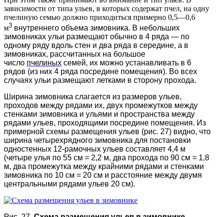
зависимости от типа ульев, в которых содержат пчел, на одну
пчелиную семью должно приходиться примерно 0,5—0,6
3
м
внутреннего объема зимовника. В небольших
зимовниках ульи размещают обычно в 4 ряда — по
одному ряду вдоль стен и два ряда в середине, а в
зимовниках, рассчитанных на большое
число
пчелиных
семей, их можно устанавливать в 6
рядов (из них 4 ряда посредине помещения). Во всех
случаях ульи размещают летками в сторону прохода.
Ширина зимовника слагается из размеров ульев,
проходов между рядами их, двух промежутков между
стенками зимовника и ульями и пространства между
рядами ульев, проходящими посредине помещения. Из
примерной схемы размещения ульев (рис. 27) видно, что
ширина четырехрядного зимовника для постановки
одностенных 12-рамочных ульев составляет 4,4 м
(четыре улья по 55 см = 2,2 м, два прохода по 90 см = 1,8
м, два промежутка между крайними рядами и стенками
зимовника по 10 см = 20 см и расстояние между двумя
центральными рядами ульев 20 см).
Рис. 27.
Схема размещения ульев в зимовнике