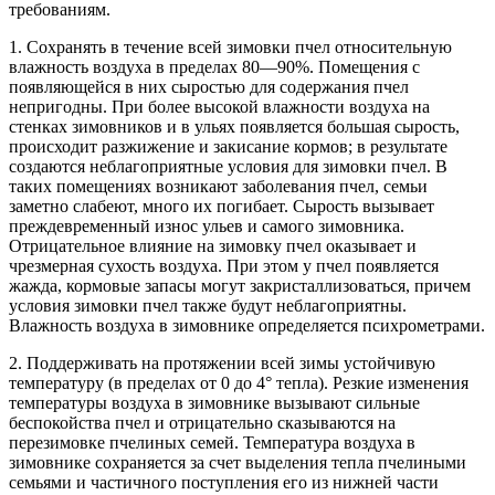
требованиям.
1. Сохранять в течение всей зимовки пчел относительную
влажность воздуха в пределах 80—90%. Помещения с
появляющейся в них сыростью для содержания пчел
непригодны. При более высокой влажности воздуха на
стенках зимовников и в ульях появляется большая сырость,
происходит разжижение и закисание кормов; в результате
создаются неблагоприятные условия для зимовки пчел. В
таких помещениях возникают заболевания пчел, семьи
заметно слабеют, много их погибает. Сырость вызывает
преждевременный износ ульев и самого зимовника.
Отрицательное влияние на зимовку пчел оказывает и
чрезмерная сухость воздуха. При этом у пчел появляется
жажда, кормовые запасы могут закристаллизоваться, причем
условия зимовки пчел также будут неблагоприятны.
Влажность воздуха в зимовнике определяется психрометрами.
2. Поддерживать на протяжении всей зимы устойчивую
температуру (в пределах от 0 до 4° тепла). Резкие изменения
температуры воздуха в зимовнике вызывают сильные
беспокойства пчел и отрицательно сказываются на
перезимовке пчелиных семей. Температура воздуха в
зимовнике сохраняется за счет выделения тепла пчелиными
семьями и частичного поступления его из нижней части