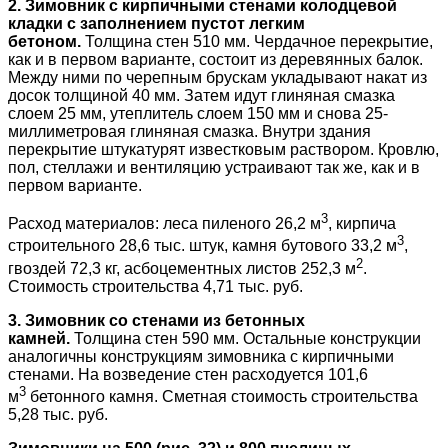
2. Зимовник с кирпичными стенами колодцевой
кладки с заполнением пустот легким
бетоном.
Толщина стен 510 мм. Чердачное перекрытие,
как и в первом варианте, состоит из деревянных балок.
Между ними по черепным брускам укладывают накат из
досок толщиной 40 мм. Затем идут глиняная смазка
слоем 25 мм, утеплитель слоем 150 мм и снова 25-
миллиметровая глиняная смазка. Внутри здания
перекрытие штукатурят известковым раствором. Кровлю,
пол, стеллажи и вентиляцию устраивают так же, как и в
первом варианте.
3
Расход материалов: леса пиленого 26,2 м
, кирпича
3
строительного 28,6 тыс. штук, камня бутового 33,2 м
,
2
гвоздей 72,3 кг, асбоцементных листов 252,3 м
.
Стоимость строительства 4,71 тыс. руб.
3. Зимовник со стенами из бетонных
камней.
Толщина стен 590 мм. Остальные конструкции
аналогичны конструкциям зимовника с кирпичными
стенами. На возведение стен расходуется 101,6
3
м
бетонного камня. Сметная стоимость строительства
5,28 тыс. руб.