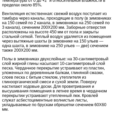
температуры от 0 до +2° и относительной влажности в
пределах около 85%.
Вентиляция естественная: свежий воздух поступает из
тамбура через каналы, проходящие в полу (в зимовниках
на 150 семей по 2 канала, в зимовниках на 250 семей по
3 канала), сечением 200X200 мм. Заборные отверстия
расположены на высоте 450 мм от пола и закрыты
стальной сеткой. Теплый воздух удаляется из помещения
через вытяжные шахты (в зимовнике на 150 ульев —
одна шахта, в зимовнике на 250 ульев — две) сечением
также 200X200 мм.
Полы в зимовниках двухслойные: на 30-сантиметровый
слой жирной глины насыпают 10-сантиметровый слой
песка. Чердачное перекрытие устраивают из пластин,
уложенных по деревянным балкам, глиняной смазки,
слоев песка с битым стеклом, утеплителя из
глиноорганической смеси и сухой земли. Поверху
настилают ходовые доски. Для проветривания и
высушивания помещения в летнее время в чердачном
перекрытии устраивают утепленный люк. Кровлей
служат асбестоцементные волнистые листы,
укладываемые по брускам обрешетки сечением 60X60
мм.