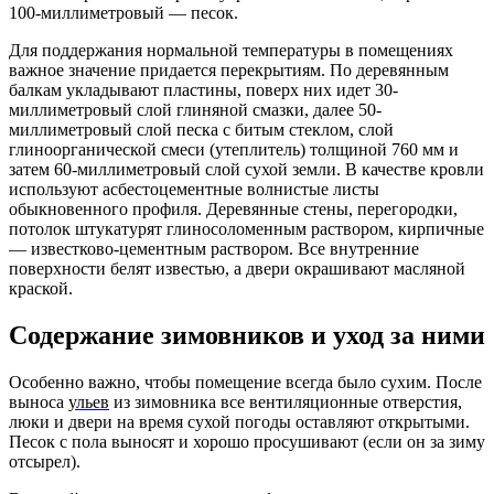
100-миллиметровый — песок.
Для поддержания нормальной температуры в помещениях
важное значение придается перекрытиям. По деревянным
балкам укладывают пластины, поверх них идет 30-
миллиметровый слой глиняной смазки, далее 50-
миллиметровый слой песка с битым стеклом, слой
глиноорганической смеси (утеплитель) толщиной 760 мм и
затем 60-миллиметровый слой сухой земли. В качестве кровли
используют асбестоцементные волнистые листы
обыкновенного профиля. Деревянные стены, перегородки,
потолок штукатурят глиносоломенным раствором, кирпичные
— известково-цементным раствором. Все внутренние
поверхности белят известью, а двери окрашивают масляной
краской.
Содержание зимовников и уход за ними
Особенно важно, чтобы помещение всегда было сухим. После
выноса
ульев
из зимовника все вентиляционные отверстия,
люки и двери на время сухой погоды оставляют открытыми.
Песок с пола выносят и хорошо просушивают (если он за зиму
отсырел).