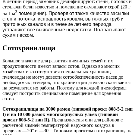
В летний период зимовник дезинфицируют: стены, потолок и
стеллажи белят известью и помещение окуривают серой (20 г
3
на 1 м
помещения). Проверяют также качество засыпки
стен и потолка, исправность кровли, вытяжных труб и
приточных каналов и в течение летнего периода
устраняют все выявленные недостатки. Пол засыпают
сухим песком.
Сотохранилища
Большое значение для развития пчелиных семей и их
продуктивности имеют запасы сотов. Однако во многих
хозяйствах из-за отсутствия специальных хранилищ
пчеловоды не могут довести сотообеспеченность пасек до
необходимых размеров, что крайне отрицательно сказывается
на результатах их работы. Поэтому для каждой пчелофермы
следует построить специальное помещение для хранения
сотов.
Сотохранилища на 3000 рамок (типовой проект 808-5-2 тип
I) и на 10 000 рамок многокорпусных ульев (типовой
проект 808-5-2 тип II).
Предназначены они для районов с
расчетной зимней температурой наружного воздуха в
пределах —20° и —30°. Типовым проектом сотохранилища на