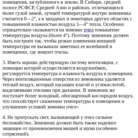
помещения, заглубленного в землю. В Сибири, средней
полосе РСФСР, Средней Азии и районах, отличающихся
более сухой зимой, лучшей температурой внутри зимовника
считается 0—2°, а в западных и некоторых других областях с
повышенной влажностью воздуха 3—4° тепла. Особенно
отрицательно сказывается на зимовке
пчел
повышение
температуры воздуха (более 4°). Поэтому зимовник должен
быть построен так, чтобы резкие изменения внешней
температуры не вызывали заметных ее колебаний в
помещении, где зимуют пчелы.
3. Иметь хорошо действующую систему вентиляции, с
помощью которой осуществляется воздухообмен,
регулируется температура и влажность воздуха в помещении.
Через вентиляционные отверстия из зимовника удаляется
теплый воздух, который насыщен влагой и углекислотой,
выделяемыми пчелами при дыхании. В зимовник же
поступает более холодный, обогащенный кислородом воздух,
что способствует снижению температуры в помещении и
улучшению условий зимовки пчел»
4. Не пропускать свет, вызывающий у пчел сильное
беспокойство. Зимовник должен быть также надежно
защищен от проникновения мышей и шума (особенно
сотрясений).