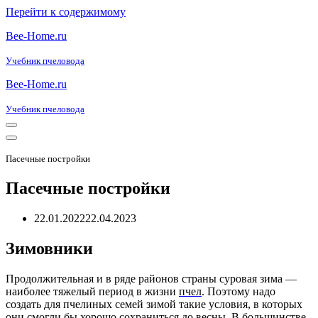
Перейти к содержимому
Bee-Home.ru
Учебник пчеловода
Bee-Home.ru
Учебник пчеловода
Меню
навигации
Меню
навигации
Пасечные постройки
Пасечные постройки
22.01.2022
22.04.2023
Зимовники
Продолжительная и в ряде районов страны суровая зима —
наиболее тяжелый период в жизни
пчел
. Поэтому надо
создать для пчелиных семей зимой такие условия, в которых
они смогли бы хорошо сохраниться до весны. В большинстве