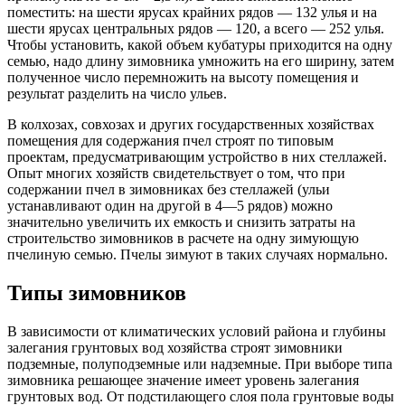
поместить: на шести ярусах крайних рядов — 132 улья и на
шести ярусах центральных рядов — 120, а всего — 252 улья.
Чтобы установить, какой объем кубатуры приходится на одну
семью, надо длину зимовника умножить на его ширину, затем
полученное число перемножить на высоту помещения и
результат разделить на число ульев.
В колхозах, совхозах и других государственных хозяйствах
помещения для содержания пчел строят по типовым
проектам, предусматривающим устройство в них стеллажей.
Опыт многих хозяйств свидетельствует о том, что при
содержании пчел в зимовниках без стеллажей (ульи
устанавливают один на другой в 4—5 рядов) можно
значительно увеличить их емкость и снизить затраты на
строительство зимовников в расчете на одну зимующую
пчелиную семью. Пчелы зимуют в таких случаях нормально.
Типы зимовников
В зависимости от климатических условий района и глубины
залегания грунтовых вод хозяйства строят зимовники
подземные, полуподземные или надземные. При выборе типа
зимовника решающее значение имеет уровень залегания
грунтовых вод. От подстилающего слоя пола грунтовые воды