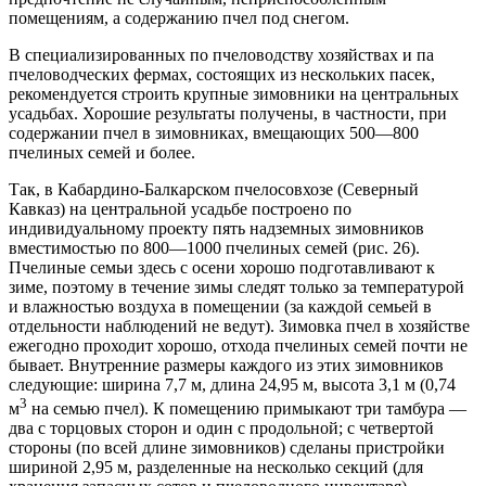
помещениям, а содержанию пчел под снегом.
В специализированных по пчеловодству хозяйствах и па
пчеловодческих фермах, состоящих из нескольких пасек,
рекомендуется строить крупные зимовники на центральных
усадьбах. Хорошие результаты получены, в частности, при
содержании пчел в зимовниках, вмещающих 500—800
пчелиных семей и более.
Так, в Кабардино-Балкарском пчелосовхозе (Северный
Кавказ) на центральной усадьбе построено по
индивидуальному проекту пять надземных зимовников
вместимостью по 800—1000 пчелиных семей (рис. 26).
Пчелиные семьи здесь с осени хорошо подготавливают к
зиме, поэтому в течение зимы следят только за температурой
и влажностью воздуха в помещении (за каждой семьей в
отдельности наблюдений не ведут). Зимовка пчел в хозяйстве
ежегодно проходит хорошо, отхода пчелиных семей почти не
бывает. Внутренние размеры каждого из этих зимовников
следующие: ширина 7,7 м, длина 24,95 м, высота 3,1 м (0,74
3
м
на семью пчел). К помещению примыкают три тамбура —
два с торцовых сторон и один с продольной; с четвертой
стороны (по всей длине зимовников) сделаны пристройки
шириной 2,95 м, разделенные на несколько секций (для