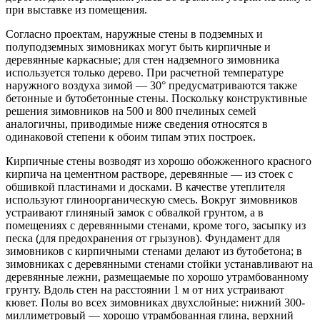
при выставке из помещения.
Согласно проектам, наружные стены в подземных и
полуподземных зимовниках могут быть кирпичные и
деревянные каркасные; для стен надземного зимовника
используется только дерево. При расчетной температуре
наружного воздуха зимой — 30° предусматриваются также
бетонные и бутобетонные стены. Поскольку конструктивные
решения зимовников на 500 и 800 пчелиных семей
аналогичны, приводимые ниже сведения относятся в
одинаковой степени к обоим типам этих построек.
Кирпичные стены возводят из хорошо обожженного красного
кирпича на цементном растворе, деревянные — из стоек с
обшивкой пластинами и досками. В качестве утеплителя
используют глиноорганическую смесь. Вокруг зимовников
устраивают глиняный замок с обвалкой грунтом, а в
помещениях с деревянными стенами, кроме того, засыпку из
песка (для предохранения от грызунов). Фундамент для
зимовников с кирпичными стенами делают из бутобетона; в
зимовниках с деревянными стенами стойки устанавливают на
деревянные лежни, размещаемые по хорошо утрамбованному
грунту. Вдоль стен на расстоянии 1 м от них устраивают
кювет. Полы во всех зимовниках двухслойные: нижний 300-
миллиметровый — хорошо утрамбованная глина, верхний