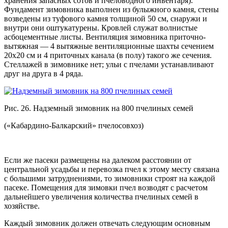
хранения запасных сотов и пчеловодного инвентаря).
Фундамент зимовника выполнен из булыжного камня, стены
возведены из туфового камня толщиной 50 см, снаружи и
внутри они оштукатурены. Кровлей служат волнистые
асбоцементные листы. Вентиляция зимовника приточно-
вытяжная — 4 вытяжные вентиляционные шахты сечением
20х20 см и 4 приточных канала (в полу) такого же сечения.
Стеллажей в зимовнике нет; ульи с пчелами устанавливают
друг на друга в 4 ряда.
Рис. 26. Надземный зимовник на 800 пчелиных семей
(«Кабардино-Балкарский» пчелосовхоз)
Если же пасеки размещены на далеком расстоянии от
центральной усадьбы и перевозка пчел к этому месту связана
с большими затруднениями, то зимовники строят на каждой
пасеке. Помещения для зимовки пчел возводят с расчетом
дальнейшего увеличения количества пчелиных семей в
хозяйстве.
Каждый зимовник должен отвечать следующим основным