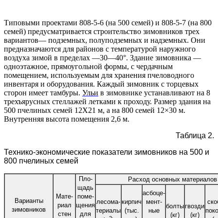
Типовыми проектами 808-5-6 (на 500 семей) и 808-5-7 (на 800
семей) предусматривается строительство зимовников трех
вариантов— подземных, полуподземных и надземных. Они
предназначаются для районов с температурой наружного
воздуха зимой в пределах —30—40°. Здание зимовника —
одноэтажное, прямоугольной формы, с чердачным
помещением, используемым для хранения пчеловодного
инвентаря и оборудования. Каждый зимовник с торцевых
сторон имеет тамбуры.
Ульи
в зимовнике устанавливают на 8
трехъярусных стеллажей летками к проходу. Размер здания на
500 пчелиных семей 12X21 м, а на 800 семей 12×30 м.
Внутренняя высота помещения 2,6 м.
Таблица 2.
Технико-экономические показатели зимовников на 500 и
800 пчелиных семей
Пло-
Расход основных материалов
щадь
асбоце-
Мате-
поме-
Варианты
лесома-
кирпич
мент-
ско
риал
щения
болты
гвозди
зимовников
териалы
(тыс.
ные
пок
стен
для
(кг)
(кг)
2