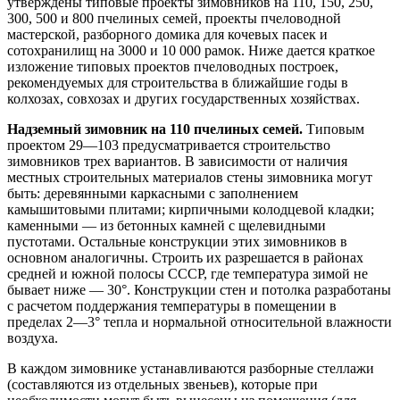
утверждены типовые проекты зимовников на 110, 150, 250,
300, 500 и 800 пчелиных семей, проекты пчеловодной
мастерской, разборного домика для кочевых пасек и
сотохранилищ на 3000 и 10 000 рамок. Ниже дается краткое
изложение типовых проектов пчеловодных построек,
рекомендуемых для строительства в ближайшие годы в
колхозах, совхозах и других государственных хозяйствах.
Надземный зимовник на 110 пчелиных семей.
Типовым
проектом 29—103 предусматривается строительство
зимовников трех вариантов. В зависимости от наличия
местных строительных материалов стены зимовника могут
быть: деревянными каркасными с заполнением
камышитовыми плитами; кирпичными колодцевой кладки;
каменными — из бетонных камней с щелевидными
пустотами. Остальные конструкции этих зимовников в
основном аналогичны. Строить их разрешается в районах
средней и южной полосы СССР, где температура зимой не
бывает ниже — 30°. Конструкции стен и потолка разработаны
с расчетом поддержания температуры в помещении в
пределах 2—3° тепла и нормальной относительной влажности
воздуха.
В каждом зимовнике устанавливаются разборные стеллажи
(составляются из отдельных звеньев), которые при