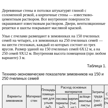
Деревянные стены и потолки штукатурят глиной с
соломенной резкой, а кирпичные стены — известково-
цементным раствором. Все внутренние поверхности
окрашивают известковым раствором. Двери, вентиляционные
решетки и шахты покрывают масляной краской.
Ульи с пчелами размещают в зимовниках на 150 пчелиных
семей на четырех, а в зимовниках на 250 пчелиных семей —
на шести стеллажах, каждый из которых состоит из трех
ярусов. Размер зданий на 150 пчелиных семей 6X12 м, а на
250 семей 9X12 м. Внутренняя высота помещения (при любом
варианте) 3 м.
Таблица 1.
Технико-экономические показатели зимовников на 150 и
250 пчелиных семей
Расход основных
Площадь
материалов
Затраты
помеще-
С
Варианты
Материал
труда
асбоце-
ния для
ст
лесома-
кирпич
зимовников
стен
(чел.-
ментные
ульев
(т
териалы
(тыс.
дней)
листы
2
2
шт.)
(м
)
(м
)