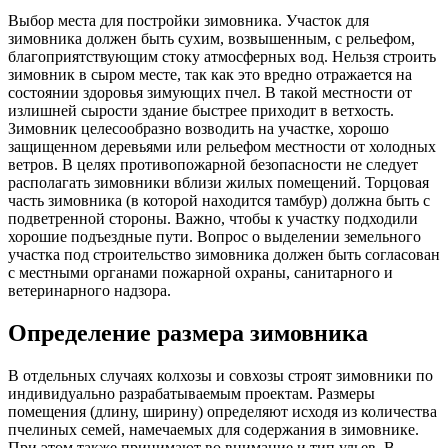
Выбор места для постройки зимовника. Участок для
зимовника должен быть сухим, возвышенным, с рельефом,
благоприятствующим стоку атмосферных вод. Нельзя строить
зимовник в сыром месте, так как это вредно отражается на
состоянии здоровья зимующих пчел. В такой местности от
излишней сырости здание быстрее приходит в ветхость.
Зимовник целесообразно возводить на участке, хорошо
защищенном деревьями или рельефом местности от холодных
ветров. В целях противопожарной безопасности не следует
располагать зимовники вблизи жилых помещений. Торцовая
часть зимовника (в которой находится тамбур) должна быть с
подветренной стороны. Важно, чтобы к участку подходили
хорошие подъездные пути. Вопрос о выделении земельного
участка под строительство зимовника должен быть согласован
с местными органами пожарной охраны, санитарного и
ветеринарного надзора.
Определение размера зимовника
В отдельных случаях колхозы и совхозы строят зимовники по
индивидуально разрабатываемым проектам. Размеры
помещения (длину, ширину) определяют исходя из количества
пчелиных семей, намечаемых для содержания в зимовнике.
При этом также принимают во внимание и тип ульев. В