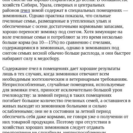
хозяйств Сибири, Урала, северных и центральных
районов
пчел
зимой содержат в специальных помещениях —
зимовниках. Однако практика показала, что сильные
пчелиные семьи, размещенные в утепленных ульях и
обеспеченные с осени достаточными кормовыми запасами,
хорошо переносят зимовку под снегом. Хотя зимующие на
воле пчелиные семьи и потребляют за это время несколько
больше корма (на 10—15%) по сравнению с пчелами,
содержащимися в зимовниках, однако в зимовавших под
снегом семьях весной обычно больше расплода, и они быстрее
набирают силу к медосбору.
Содержание пчел в помещениях дает хорошие результаты
лишь в тех случаях, когда зимовники отвечают всем
необходимым зоотехническим и ветеринарным требованиям.
Неприспособленные, случайные помещения, используемые
для зимовки пчел, приносят исключительно большой урон
пчеловодству: за зимний период в таких помещениях
погибает большое количество пчелиных семей, а оставшиеся в
живых выходят из зимовников больными и сильно
ослабленными; они не в состоянии за летний период
обеспечить себя даже кормами, не говоря уже о получении от
них товарной продукции. Поэтому при отсутствии в
хозяйствах хороших зимовников следует отдавать
предпочтение не случайным, неприспособленным