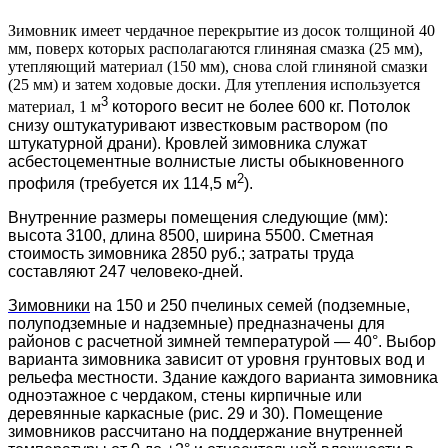
Зимовник имеет чердачное перекрытие из досок толщиной 40
мм, поверх которых располагаются глиняная смазка (25 мм),
утепляющий материал (150 мм), снова слой глиняной смазки
(25 мм) и затем ходовые доски. Для утепления используется
3
материал, 1 м
которого весит не более 600 кг. Потолок
снизу оштукатуривают известковым раствором (по
штукатурной драни). Кровлей зимовника служат
асбестоцементные волнистые листы обыкновенного
2
профиля (требуется их 114,5 м
).
Внутренние размеры помещения следующие (мм):
высота 3100, длина 8500, ширина 5500. Сметная
стоимость зимовника 2850 руб.; затраты труда
составляют 247 человеко-дней.
Зимовники
на 150 и 250 пчелиных семей (подземные,
полуподземные и надземные) предназначены для
районов с расчетной зимней температурой — 40°. Выбор
варианта зимовника зависит от уровня грунтовых вод и
рельефа местности. Здание каждого варианта зимовника
одноэтажное с чердаком, стены кирпичные или
деревянные каркасные (рис. 29 и 30). Помещение
зимовников рассчитано на поддержание внутренней