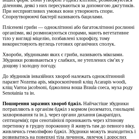
діленням, деякі з них пересуваються за допомогою джгутиків.
При несприятливих умовах вони утворюють спори.
Спороутворюючі бактерії називають бацилами.
Плісеневі гриби — одноклітинні або багатоклітинні рослинні
організми, які розмножуються спорами, мають вегетативне
тіло у вигляді міцелію, позбавлені хлорофілу, тому
використовують вуглець готових органічних сполук.
Хвороби, збудниками яких є гриби, називають мікозами.
Збудники розвиваються у слабких, не утеплених сім’ях у
дощову і холодну погоду.
До збудників інвазійних хвороб належать одноклітинний
паразит Nozema apis, мікроскопічний кліщ Acarapis woodi,
кліщ Varroa jacobsoni, бджолина воша Braula соеса, муха роду
Senotainia та ін.
Поширення заразних хвороб бджіл.
Найчастіше збудники
потрапляють в організм бджіл з кормом (нозематоз, гнильцеві
захворювання та ін.), через органи дихання (акарапідоз,
септицемія); при сенотаїніозі проникають через хітинову
перетинку в грудну порожнину й живуть там до певного віку,
живлячись гемолімфою бджіл. Збудники можуть знаходитись і
розвиватись на поверхні тіла личинок, лялечок і дорослих