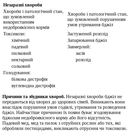
Незаразні хвороби
Хвороби і патологічний стан,
Хвороби і патологічний стан,
що зумовлений
що зумовлений порушенням
використанням
умов утримання бджіл
недоброякісних кормів
Токсикози:
Застужений розплід
хімічний
Запарювання бджіл
падевий
Завмерлий:
пилковий
засів
нектарний
розплід
сольовий
Голодування:
білкова дистрофія
вуглеводна дистрофія
Причини та збудники хвороб.
Незаразні хвороби бджіл не
передаються від хворих до здорових сімей. Виникають вони
внаслідок порушення умов годівлі, утримання та розведення
бджіл. Найчастіше причиною їх появи буває згодовування
бджолам недоброякісного корму або його відсутність.
Падевий мед, мед та пилок з отруйних рослин або тих, які
обробляли пестицидами, викликають отруєння чи токсикози.