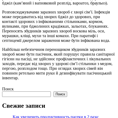
бджіл (кам’яний і вапняковий розплід, вароатоз, браульоз).
Розповсюджувачами заразних хвороб є хворі сім’ї. Інфекція
може передаватись від хворих бджіл до здорових, при
контакті здорових з інфікованими стільниками, кормом,
вуликами, при бджолиних крадіжках, зальотах, блуканнях.
Переносять збудників заразних хвороб воскова міль, оси,
мурашки, кліщі, мухи та інші комахи. При паратифі і
септицемії джерелом зараження може бути інфікована вода.
Найбільш небезпечним перенощиком збудників заразних
хвороб може бути пасічник, який порушує правила санітарної
гігієни на пасіці, не здійснює профілактичних і лікувальних
заходів, передає від хворих у здорові сім’ї стільники з медом,
пергою, розплодом тощо. При оглядах хворих сімей він
повинен ретельно мити руки й дезинфікувати пасічницький
інвентар.
Поиск
Поиск
Свежие записи
Как увеличить продуктивность пасеки в 2 раза: