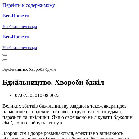
Перейти к содержимому
Bee-Home.ru
Учебник пчеловода
Bee-Home.ru
Учебник пчеловода
Меню
навигации
Меню
навигации
Бджільництво. Хвороби бджіл
Бджільництво. Хвороби бджіл
07.07.2020
10.08.2022
Великих збитків бджільництву завдають також акарапідоз,
парагнилець, падевий токсикоз, отруєння пестицидами,
паразити та шкідники. Якщо своєчасно не лікувати бджолині
сім’ї, вони слабнуть і гинуть.
Здорові сім’ї добре розвиваються, ефективно запилюють
сільськогосподарські культури, збирають багато меду, дають