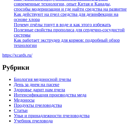
современные технологии, опыт Китая и Канады,
способы модернизации и где найти средства на развитие
Как действуют на пчел средства для дезинфекции на
основе хлора
Почему пчёлы тонут в воде и как этого избежать
Полезные свойства прополиса для сердечно-сосудистой
системы
Как работает экструдер для кормов: подробный обзор
технологии
https://xcards.ru/
Рубрики
Биология медоносной пчелы
День за днем на пасеке
Здоровье дарит нам пчела
Интенсификация производства меда
Медоносы
Продукты пчеловодства
Статьи
Ульи и принадлежности пчеловодства
Учебник пчеловода