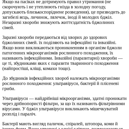
Якщо на пасіках не дотримують правил утримання (не
скорочують і не утеплюють гнізда в холодну погоду,
допускають близькоспоріднене розведення), це призводить до
загибелі яєць, личинок, лялечок, іноді й молодих бджіл.
Незаразні хвороби знижують життєздатність бджолиних
сімей.
Заразні хвороби передаються від хворих до здорових
бджолиних сімей. їх поділяють на інфекційні та інвазійні.
Якщо вони викликаються проникненням в організм бджоли
патогенних мікроорганізмів рослинного походження, їх
називають інфекційними. Інвазійні (паразитарні) хвороби —
це ті, збудниками яких є паразити тваринного походження
(найпростіші, кліщі, комахи тощо).
До збудників інфекційних хвороб належать мікроорганізми
рослинного походження: ультравіруси, бактерії й плісеневі
гриби.
Ультравіруси — найдрібніші мікроорганізми, здатні проникати
через дрібнопористі фільтри, за що їх називають фільтрівними
вірусами. У бджіл ультравіруси викликають мішечкуватий
розплід і параліч.
Бактерії мають вигляд паличок, спіралей, штопора, коми й
інших форм. Вони утворені з однієї клітини, розмножуються