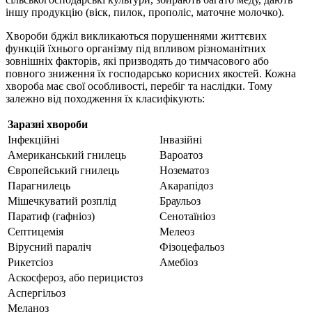
іншу продукцію (віск, пилок, прополіс, маточне молочко).
Хвороби бджіл викликаються порушеннями життєвих
функцій їхнього організму під впливом різноманітних
зовнішніх факторів, які призводять до тимчасового або
повного зниження їх господарсько корисних якостей. Кожна
хвороба має свої особливості, перебіг та наслідки. Тому
залежно від походження їх класифікують:
Заразні хвороби
Інфекційні
Інвазійні
Американський гнилець
Вароатоз
Європейський гнилець
Нозематоз
Парагнилець
Акарапідоз
Мішечкуватий розплід
Браульоз
Паратиф (гафніоз)
Сенотаїніоз
Септицемія
Мелеоз
Вірусний параліч
Фізоцефальоз
Рикетсіоз
Амебіоз
Аскосфероз, або перицистоз
Аспергільоз
Меланоз