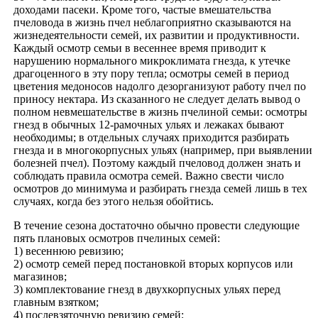
доходами пасеки. Кроме того, частые вмешательства
пчеловода в жизнь пчел неблагоприятно сказываются на
жизнедеятельности семей, их развитии и продуктивности.
Каждый осмотр семьи в весеннее время приводит к
нарушению нормального микроклимата гнезда, к утечке
драгоценного в эту пору тепла; осмотры семей в период
цветения медоносов надолго дезорганизуют работу пчел по
приносу нектара. Из сказанного не следует делать вывод о
полном невмешательстве в жизнь пчелиной семьи: осмотры
гнезд в обычных 12-рамочных ульях и лежаках бывают
необходимы; в отдельных случаях приходится разбирать
гнезда и в многокорпусных ульях (например, при выявлении
болезней пчел). Поэтому каждый пчеловод должен знать и
соблюдать правила осмотра семей. Важно свести число
осмотров до минимума и разбирать гнезда семей лишь в тех
случаях, когда без этого нельзя обойтись.
В течение сезона достаточно обычно провести следующие
пять плановых осмотров пчелиных семей:
1) весеннюю ревизию;
2) осмотр семей перед постановкой вторых корпусов или
магазинов;
3) комплектование гнезд в двухкорпусных ульях перед
главным взятком;
4) послевзяточную ревизию семей;